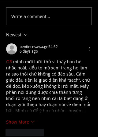
Write a comment...
The Mandalorian And
The Boys of Du
Grogu - Movie Review
Lane - New Digi
Variant With B
Newest
Track.
bentiecesav.a.ge54.62
6 days ago
O8
 mình mới lướt thử vì thấy bạn bè 
nhắc hoài, kiểu tò mò xem trang họ làm 
ra sao thôi chứ không có đào sâu. Cảm 
giác đầu tiên là giao diện khá “sạch”, chữ 
dễ đọc, kéo xuống không bị rối mắt. Mấy 
phần nội dung được chia thành từng 
khối rõ ràng nên nhìn cái là biết đang ở 
đoạn giới thiệu hay đoạn nói về điểm nổi 
bật. Mình có để ý họ có nhắc chuyện…
Show More
Like
Reply