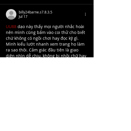
billy24barne.s7.8.3.5
Jul 17
UU88
 dạo này thấy mọi người nhắc hoài 
nên mình cũng bấm vào coi thử cho biết 
chứ không có ngồi chơi hay đọc kỹ gì. 
Mình kiểu lướt nhanh xem trang họ làm 
ra sao thôi. Cảm giác đầu tiên là giao 
diện nhìn dễ chịu, không bị nhồi chữ hay 
nút bấm quá nhiều nên mắt đỡ mệt. 
Mấy mục được xếp theo nhóm khá rõ, 
kéo xuống vẫn thấy “mạch” chứ không 
loạn. Mình cũng thích kiểu…
Show More
Like
Reply
giecphangqua.n.h.g.h.u.n.g
Jul 09
XX88
 mình thấy bạn bè nói hoài nên ghé 